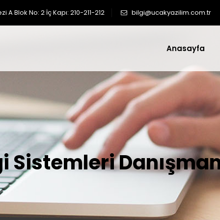
 A Blok No: 2 İç Kapı: 210-211-212
bilgi@ucakyazilim.com.tr
Anasayfa
gi Sistemleri Danışman