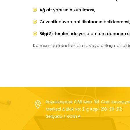
Ağ alt yapısının kurulması,
Güvenlik duvarı politikalarının belirlenmesi,
Bilgi Sistemlerinde yer alan tüm donanım ü
Konusunda kendi ekibimiz veya anlaşmalı olduğu
Büyükkayacık OSB Mah. 101. Cad. İnovasyo
Merkezi A Blok No: 2 İç Kapı: 210-211-212
Selçuklu / KONYA