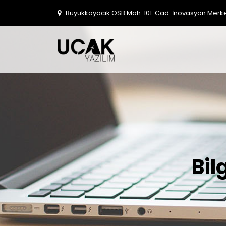
Büyükkayacık OSB Mah. 101. Cad. İnovasyon Merkezi
Bil